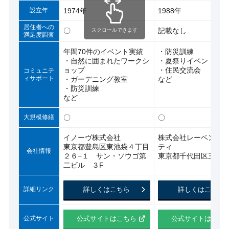
設立年
1974年
1988年
居住者への
〇
記載なし
スクロールできます
満足度調査
年間70件のイベント実績
・防災訓練
・自然に囲まれたワークシ
・夏祭りイベント
ョップ
・住民交流会
コミュニテ
ィサポート
・ガーデニング教室
など
・防災訓練
など
大規模修繕
〇
〇
イノーヴ株式会社
株式会社レーベンコ
東京都豊島区東池袋４丁目
ティ
会社情報
２６−１ サン・ソウゴ第
東京都千代田区三番町6
二ビル ３F
詳細リンク
詳しくはこちら
詳しくはこちら
公式サイト
公式サイトはこちら
公式サイトはこち