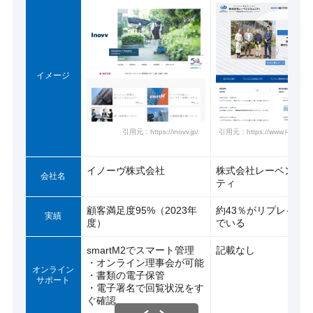
イメージ
引用元：https://inovv.jp/
引用元：https://www.l-communi
イノーヴ株式会社
株式会社レーベンコ
会社名
ティ
顧客満足度95%（2023年
約43％がリプレイス
実績
度）
でいる
smartM2でスマート管理
記載なし
・オンライン理事会が可能
オンライン
・書類の電子保管
サポート
・電子署名で回覧状況をす
ぐ確認