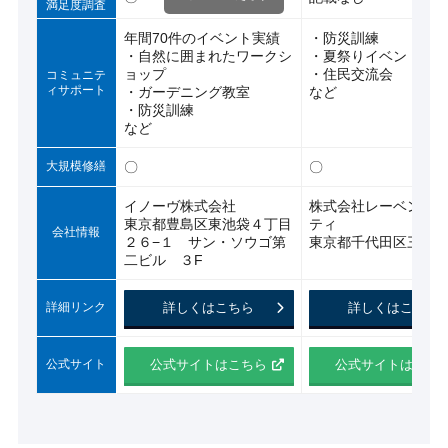
満足度調査
年間70件のイベント実績
・防災訓練
・自然に囲まれたワークシ
・夏祭りイベント
ョップ
・住民交流会
コミュニテ
ィサポート
・ガーデニング教室
など
・防災訓練
など
大規模修繕
〇
〇
イノーヴ株式会社
株式会社レーベンコ
東京都豊島区東池袋４丁目
ティ
会社情報
２６−１ サン・ソウゴ第
東京都千代田区三番町6
二ビル ３F
詳細リンク
詳しくはこちら
詳しくはこちら
公式サイト
公式サイトはこちら
公式サイトはこち