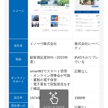
イメージ
引用元：https://inovv.jp/
引用元：https://www.l-communi
イノーヴ株式会社
株式会社レーベンコ
会社名
ティ
顧客満足度95%（2023年
約43％がリプレイス
実績
度）
でいる
smartM2でスマート管理
記載なし
・オンライン理事会が可能
オンライン
・書類の電子保管
サポート
・電子署名で回覧状況をす
ぐ確認
設立年
1974年
1988年
居住者への
〇
記載なし
スクロールできます