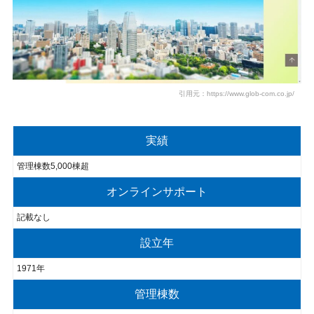
引用元：https://www.glob-com.co.jp/
実績
管理棟数5,000棟超
オンラインサポート
記載なし
設立年
1971年
管理棟数