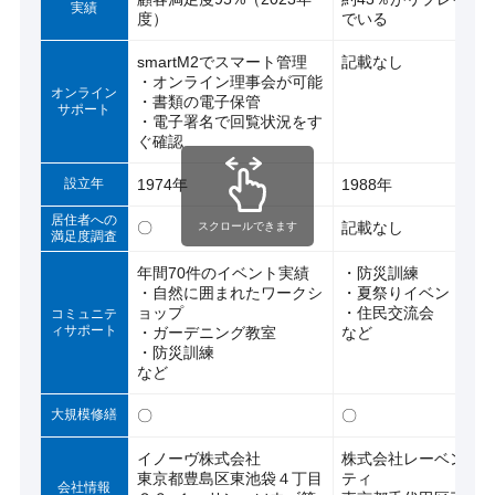
実績
度）
でいる
smartM2でスマート管理
記載なし
・オンライン理事会が可能
オンライン
・書類の電子保管
サポート
・電子署名で回覧状況をす
ぐ確認
設立年
1974年
1988年
居住者への
〇
記載なし
スクロールできます
満足度調査
年間70件のイベント実績
・防災訓練
・自然に囲まれたワークシ
・夏祭りイベント
ョップ
・住民交流会
コミュニテ
ィサポート
・ガーデニング教室
など
・防災訓練
など
大規模修繕
〇
〇
イノーヴ株式会社
株式会社レーベンコ
東京都豊島区東池袋４丁目
ティ
会社情報