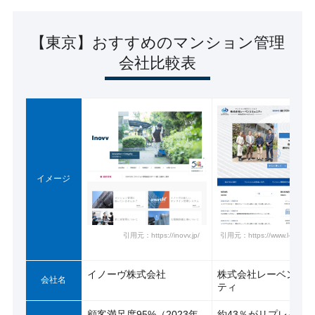
【東京】おすすめのマンション管理
会社比較表
イメージ
引用元：https://inovv.jp/
引用元：https://www.l-communi
イノーヴ株式会社
株式会社レーベンコ
会社名
ティ
顧客満足度95%（2023年
約43％がリプレイス