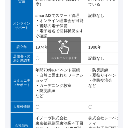
実績
度）
でいる
smartM2でスマート管理
記載なし
・オンライン理事会が可能
オンライン
・書類の電子保管
サポート
・電子署名で回覧状況をす
ぐ確認
設立年
1974年
1988年
居住者への
〇
記載なし
スクロールできます
満足度調査
年間70件のイベント実績
・防災訓練
・自然に囲まれたワークシ
・夏祭りイベント
ョップ
・住民交流会
コミュニテ
ィサポート
・ガーデニング教室
など
・防災訓練
など
大規模修繕
〇
〇
イノーヴ株式会社
株式会社レーベンコ
東京都豊島区東池袋４丁目
ティ
会社情報