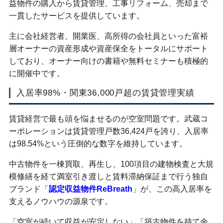
益物件の購入から賃貸管理、工事リフォーム、売却まで
一貫したサービスを提供しています。
主に会社経営者、開業医、高所得の会社員といった富裕
層オーナーの資産形成や資産保全をトータルにサポート
しており、オーナー向けの書籍や無料セミナーも積極的
に開催中です。
入居率98%・関東36,000戸超の賃貸管理実績
賃貸経営で最も頭を悩ませるのが空室問題です。武蔵コ
ーポレーションは賃貸管理戸数36,424戸を誇り、入居率
は98.54%という圧倒的な数字を維持しています。
中古物件を一棟買取、再生し、100項目の建物検査と大規
模修繕を経て満室引き渡しと賃料滞納保証まで行う独自
ブランド「
認定収益物件ReBreath
」が、この高入居率を
支えるノウハウの源泉です。
「空室が続いて収益が安定しない」「築古物件を持て余