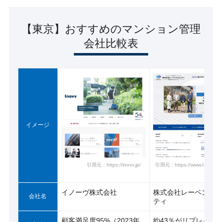
【東京】おすすめのマンション管理
会社比較表
イメージ
引用元：https://inovv.jp/
引用元：https://www.l-communi
イノーヴ株式会社
株式会社レーベンコ
会社名
ティ
顧客満足度95%（2023年
約43％がリプレイス