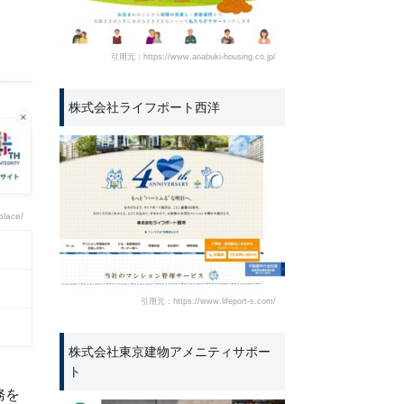
引用元：https://www.anabuki-housing.co.jp/
株式会社ライフポート西洋
place/
引用元：https://www.lifeport-s.com/
株式会社東京建物アメニティサポー
ト
務を