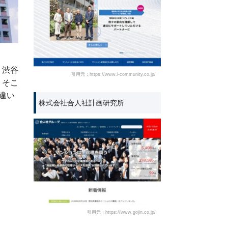
。渋谷
引用元：https://www.l-community.co.jp/
。そこ
違い
株式会社合人社計画研究所
引用元：https://www.gojin.co.jp/