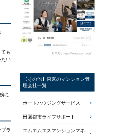
。
ま
しても
引用元：https://www.ttas.co.jp/
いたい
【その他】東京のマンション管
理会社一覧
業務に
ポートハウジングサービス
田園都市ライフサポート
なプラ
エムエムエスマンションマネ